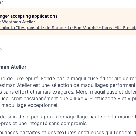
er
longer accepting applications
t
Westman Atelier
.
milar to "
Responsable de Stand - Le Bon Marché - Paris, FR
"
Prelud
o
man Atelier
d de luxe épuré. Fondé par la maquilleuse éditoriale de 
tman Atelier est une sélection de maquillages performant
rs sans effort et jamais exagérés. Mère, maquilleuse et dé
Gucci croit passionnément que « luxe », « efficacité » et « 
 maquillage exceptionnel.
de soin de la peau pour un maquillage haute performance 
opres et une intégrité sans compromis
 nuances parfaites et des textures onctueuses qui fondent 