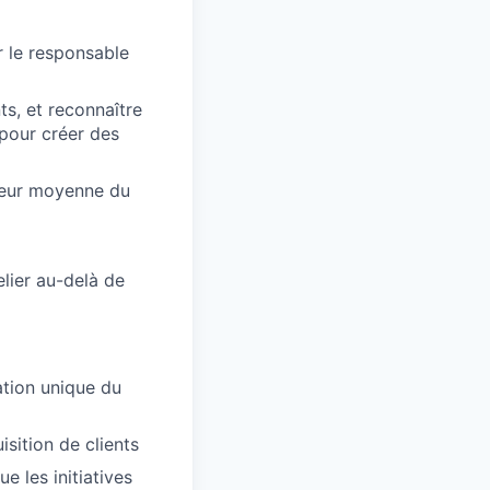
r le responsable
ts, et reconnaître
 pour créer des
aleur moyenne du
lier au-delà de
ation unique du
sition de clients
e les initiatives