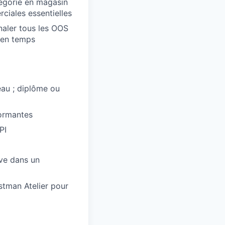
tégorie en magasin
ciales essentielles
gnaler tous les OOS
s en temps
eau ; diplôme ou
formantes
PI
ive dans un
stman Atelier pour