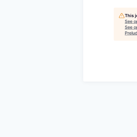
This 
See o
See op
Prelu