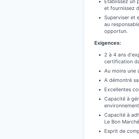
Établissez un 
et fournissez 
Superviser et 
au responsable
opportun.
Exigences:
2 à 4 ans d'ex
certification d
Au moins une a
A démontré sa 
Excellentes c
Capacité à gér
environnement 
Capacité à adh
Le Bon March
Esprit de comp