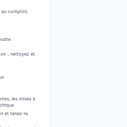
u au comptoir,
oudre
ir ; nettoyez et
un
tes, les mises à
rchique
n et tenez-le