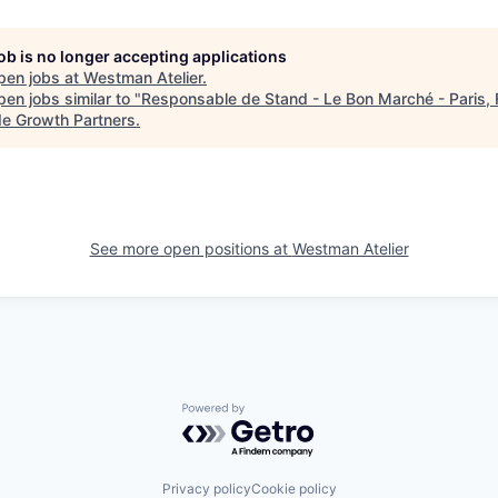
job is no longer accepting applications
pen jobs at
Westman Atelier
.
en jobs similar to "
Responsable de Stand - Le Bon Marché - Paris,
de Growth Partners
.
See more open positions at
Westman Atelier
Powered by Getro.com
Privacy policy
Cookie policy